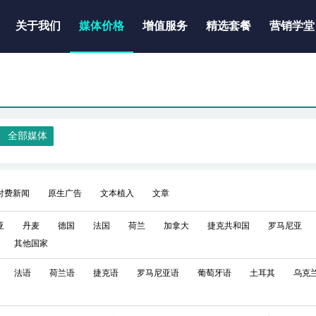
关于我们
媒体价格
增值服务
精选套餐
营销学堂
全部媒体
付费新闻
原生广告
文本植入
文章
亚
丹麦
德国
法国
荷兰
加拿大
捷克共和国
罗马尼亚
其他国家
法语
荷兰语
捷克语
罗马尼亚语
葡萄牙语
土耳其
乌克