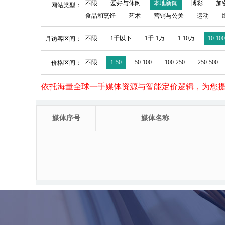
不限
爱好与休闲
本地新闻
博彩
加
网站类型：
食品和烹饪
艺术
营销与公关
运动
不限
1千以下
1千-1万
1-10万
10-10
月访客区间：
不限
1-50
50-100
100-250
250-500
价格区间：
依托海量全球一手媒体资源与智能定价逻辑，为您
媒体序号
媒体名称