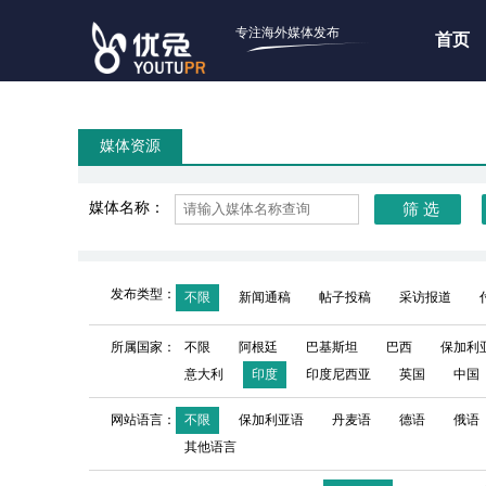
专注海外媒体发布
首页
媒体资源
媒体名称：
发布类型：
不限
新闻通稿
帖子投稿
采访报道
所属国家：
不限
阿根廷
巴基斯坦
巴西
保加利
意大利
印度
印度尼西亚
英国
中国
网站语言：
不限
保加利亚语
丹麦语
德语
俄语
其他语言