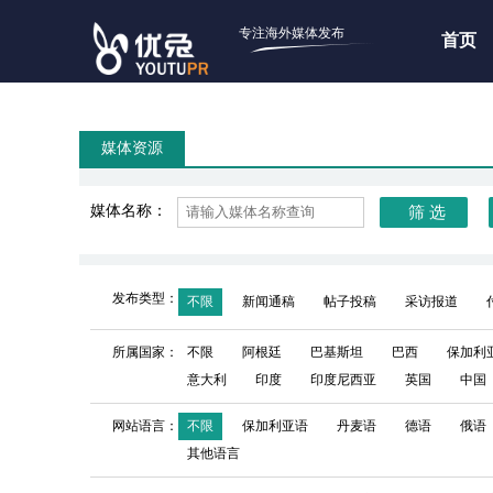
专注海外媒体发布
首页
媒体资源
媒体名称：
发布类型：
不限
新闻通稿
帖子投稿
采访报道
所属国家：
不限
阿根廷
巴基斯坦
巴西
保加利
意大利
印度
印度尼西亚
英国
中国
网站语言：
不限
保加利亚语
丹麦语
德语
俄语
其他语言