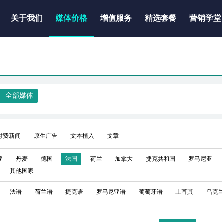
关于我们
媒体价格
增值服务
精选套餐
营销学堂
全部媒体
付费新闻
原生广告
文本植入
文章
亚
丹麦
德国
法国
荷兰
加拿大
捷克共和国
罗马尼亚
其他国家
法语
荷兰语
捷克语
罗马尼亚语
葡萄牙语
土耳其
乌克