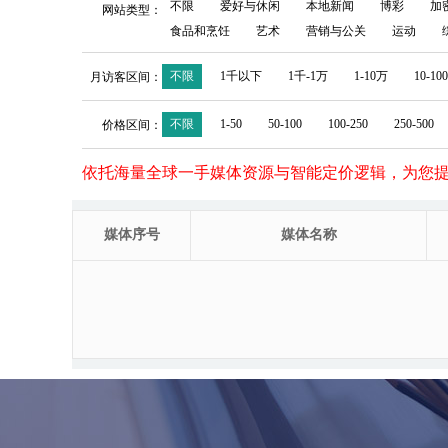
不限
爱好与休闲
本地新闻
博彩
加
网站类型：
食品和烹饪
艺术
营销与公关
运动
不限
1千以下
1千-1万
1-10万
10-10
月访客区间：
不限
1-50
50-100
100-250
250-500
价格区间：
依托海量全球一手媒体资源与智能定价逻辑，为您
媒体序号
媒体名称