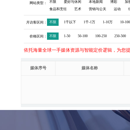
不限
爱好与休闲
本地新闻
博彩
加
网站类型：
食品和烹饪
艺术
营销与公关
运动
不限
1千以下
1千-1万
1-10万
10-10
月访客区间：
不限
1-50
50-100
100-250
250-500
价格区间：
依托海量全球一手媒体资源与智能定价逻辑，为您
媒体序号
媒体名称