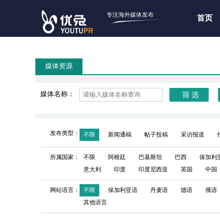
专注海外媒体发布
首页
媒体资源
媒体名称：
发布类型：
不限
新闻通稿
帖子投稿
采访报道
所属国家：
不限
阿根廷
巴基斯坦
巴西
保加利
意大利
印度
印度尼西亚
英国
中国
网站语言：
不限
保加利亚语
丹麦语
德语
俄语
其他语言