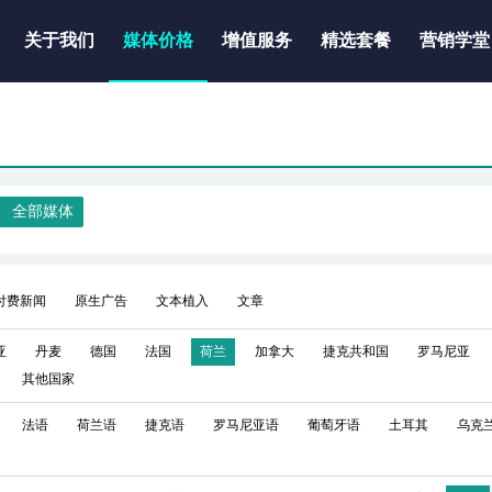
关于我们
媒体价格
增值服务
精选套餐
营销学堂
全部媒体
付费新闻
原生广告
文本植入
文章
亚
丹麦
德国
法国
荷兰
加拿大
捷克共和国
罗马尼亚
其他国家
法语
荷兰语
捷克语
罗马尼亚语
葡萄牙语
土耳其
乌克