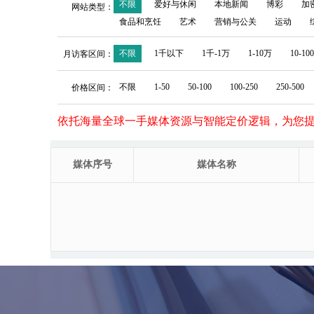
不限
爱好与休闲
本地新闻
博彩
加
网站类型：
食品和烹饪
艺术
营销与公关
运动
不限
1千以下
1千-1万
1-10万
10-10
月访客区间：
不限
1-50
50-100
100-250
250-500
价格区间：
依托海量全球一手媒体资源与智能定价逻辑，为您
媒体序号
媒体名称