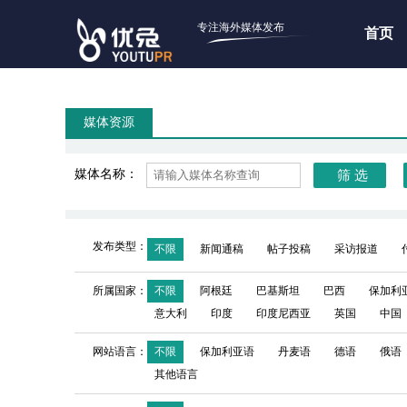
专注海外媒体发布
首页
媒体资源
媒体名称：
发布类型：
不限
新闻通稿
帖子投稿
采访报道
所属国家：
不限
阿根廷
巴基斯坦
巴西
保加利
意大利
印度
印度尼西亚
英国
中国
网站语言：
不限
保加利亚语
丹麦语
德语
俄语
其他语言