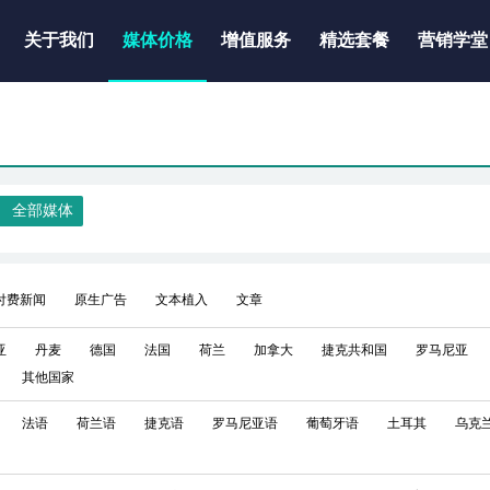
关于我们
媒体价格
增值服务
精选套餐
营销学堂
全部媒体
付费新闻
原生广告
文本植入
文章
亚
丹麦
德国
法国
荷兰
加拿大
捷克共和国
罗马尼亚
其他国家
法语
荷兰语
捷克语
罗马尼亚语
葡萄牙语
土耳其
乌克