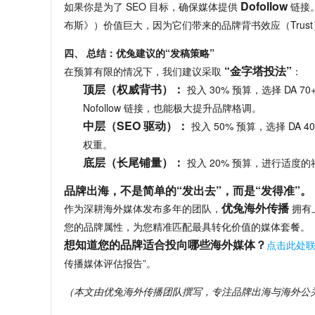
Dofollow
如果你是为了 SEO 目标，
确保媒体提供 
 链接
布斯》）价值巨大，
因为它们带来的品牌背书效应（Trus
四、 总结：优兔建议的“发稿策略”
“金字塔投法”
在预算有限的情况下，
我们建议采取 
：
顶层（权威背书）：
 投入 30% 预算，
选择 DA 7
Nofollow 链接，
也能极大提升品牌格调。
中层（SEO 驱动）：
 投入 50% 预算，
选择 DA 4
权重。
底层（长尾铺量）：
 投入 20% 预算，
进行适度的
品牌出海，不是简单的“发出去”，而是“发得准”。
优兔海外传播
作为深耕海外媒体发布多年的团队，
 拥
您的品牌属性，
为您精准匹配最具转化价值的媒体套餐。
想知道您的品牌适合投向哪些海外媒体？
点击此处
传播媒体评估报告”。
（本文由优兔海外传播团队撰写，专注品牌出海与海外公