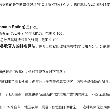
数据真的是判断媒体好坏的“黄金标准”吗？今天，
我们就从 SEO 和品牌
omain Rating)
 是什么。
果页面（SERP）的排名能力。
范围 0-100。
链总数及其链接权重的强弱。
范围 0-100。
谷歌官方的排名算法
。
你可以把它们理解为网站的“信用评分”。
分数越
然显示 DA 50+，
但却可能存在以下问题：
堆砌出了高 DR 值，
但实际上没有任何真实访客，
内容全是低质的 AI 生
一个 DA 很高、
但主题是“杂乱新闻”或“垃圾广告”的网站上，
不仅无法触
。
量 90% 来自单一地区或单一渠道（如垃圾邮件引流），
这种媒体无法为