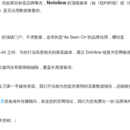
Nofollow
。
但如果目标是品牌曝光，
 的顶级媒体（如《纽约时报》或《
t）是无法用数据衡量的。
0+ 的顶级门户。
不求数量，
追求的是“As Seen On”的品牌信用，
哪怕是 
0-60 之间、
与你行业高度相关的垂直媒体，
通过 Dofollow 链接为官网输
社媒同步和新闻稿铺陈，
覆盖长尾搜索词。
有上万家一手媒体资源。
我们不仅能为您提供透明的流量数据报告，
还能根
联系
优兔海外传播顾问
，
发送您的官网地址，
我们为您免费出一份“品牌海
关营销。）