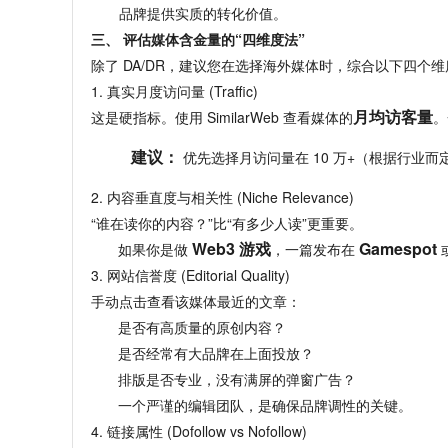
品牌提供实质的转化价值。
三、 评估媒体含金量的“四维度法”
除了 DA/DR，
建议您在选择海外媒体时，
综合以下四个维
1. 真实月度访问量 (Traffic)
月均访客量
这是硬指标。
使用 SimilarWeb 查看媒体的
。
建议：
 优先选择月访问量在 10 万+（根据行业
2. 内容垂直度与相关性 (Niche Relevance)
“谁在读你的内容？”比“有多少人读”更重要。
Web3 游戏
Gamespot
如果你是做 
，
一篇发布在 
 
3. 网站信誉度 (Editorial Quality)
手动点击查看该媒体最近的文章：
是否有高质量的原创内容？
是否经常有大品牌在上面投放？
排版是否专业，
没有满屏的弹窗广告？

一个严谨的编辑团队，
是确保品牌调性的关键。
4. 链接属性 (Dofollow vs Nofollow)