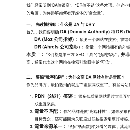
我们经常听到“DA值很高”、
“DR值不错”这些术语。
但这些
的角度，
为你拆解如何看穿媒体的“含金量”。
一、 先读懂指标：什么是 DA 与 DR？
DA (Domain Authority)
DR (D
首先，
我们要明确 
 和 
DA (Moz 公司指标)：
 预测一个网站在搜索引擎结
DR (Ahrefs 公司指标)：
 衡量一个网站拥有的外
本质上：
并非
 它们都是第三方 SEO 工具的“预测指标”，
高，
通常代表这个网站在搜索引擎眼中越“可信”。
二、 警惕“数字陷阱”：为什么高 DA 网站有时是雷区？
作为品牌方，
最怕遇到的就是**“虚假高权重”**。
有些网站虽
PBN（站群）痕迹：
 很多低质量网站通过大量互链
或重复采集。
流量不匹配：
 你的品牌是做“高端科技”，
如果发布在
目标受众，
还可能因为关联度过低被搜索引擎打标签
流量来源单一：
 很多“纸面数据”好看的媒体，
其流