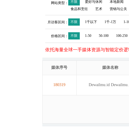
不限
爱好与休闲
本地新闻
网站类型：
食品和烹饪
艺术
营销与公关
不限
1千以下
1千-1万
1-
月访客区间：
不限
1-50
50-100
100-250
价格区间：
依托海量全球一手媒体资源与智能定价逻
媒体序号
媒体名称
180319
Dewailmu.id
Dewailmu.