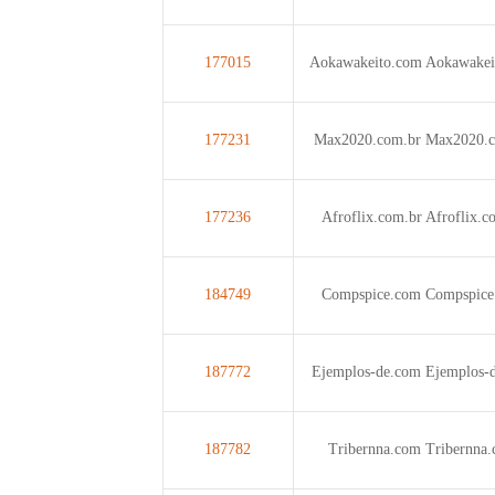
177015
Aokawakeito.com
Aokawakei
177231
Max2020.com.br
Max2020.c
177236
Afroflix.com.br
Afroflix.c
184749
Compspice.com
Compspice
187772
Ejemplos-de.com
Ejemplos-
187782
Tribernna.com
Tribernna