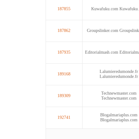
187855
Kuwafuku.com
Kuwafuku
187862
Groupslinker.com
Groupslin
187935
Editorialmash.com
Editorialm
Lalumieredumonde.fr
189168
Lalumieredumonde.fr
Technewmaster.com
189309
Technewmaster.com
Blogalmariaplus.com
192741
Blogalmariaplus.com