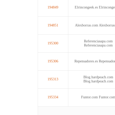
194849
Elrincongeek.es
Elrinconge
194851
Alexborras.com
Alexborra
Referenciasapa.com
195300
Referenciasapa.com
195306
Repensadores.es
Repensador
Blog.hardpeach.com
195313
Blog.hardpeach.com
195334
Funtor.com
Funtor.co