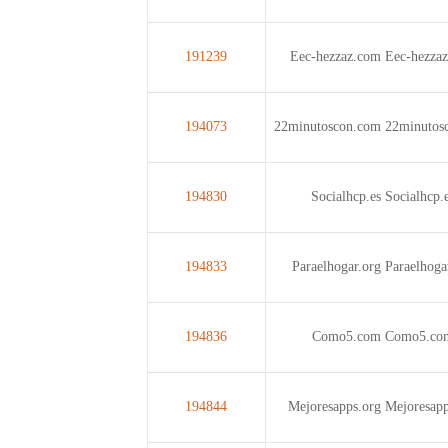
191239
Eec-hezzaz.com
Eec-hezza
194073
22minutoscon.com
22minutos
194830
Socialhcp.es
Socialhcp.
194833
Paraelhogar.org
Paraelhoga
194836
Como5.com
Como5.co
194844
Mejoresapps.org
Mejoresapp